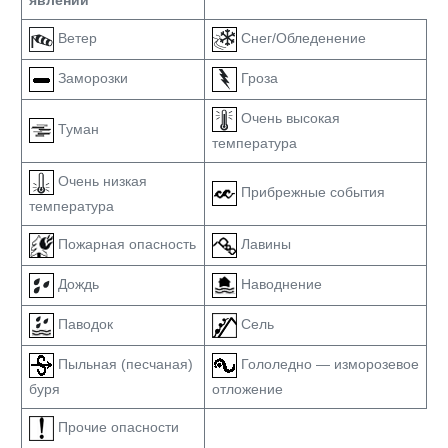
явлений
Ветер
Снег/Обледенение
Заморозки
Гроза
Очень высокая
Туман
температура
Очень низкая
Прибрежные события
температура
Пожарная опасность
Лавины
Дождь
Наводнение
Паводок
Сель
Пыльная (песчаная)
Гололедно — изморозевое
буря
отложение
Прочие опасности