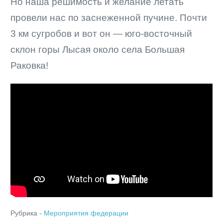
Но наша решимость и желание летать
провели нас по заснеженной пучине. Почти
3 км сугробов и вот он — юго-восточный
склон горы Лысая около села Большая
Раковка!
Рубрика -
Мероприятия федерации