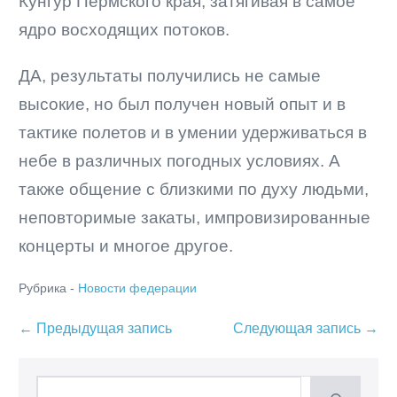
Кунгур Пермского края, затягивая в самое
ядро восходящих потоков.
ДА, результаты получились не самые
высокие, но был получен новый опыт и в
тактике полетов и в умении удерживаться в
небе в различных погодных условиях. А
также общение с близкими по духу людьми,
неповторимые закаты, импровизированные
концерты и многое другое.
Рубрика -
Новости федерации
Навигация
← Предыдущая запись
Следующая запись →
по
записям
Поиск