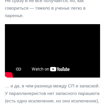
Не сразу и не все получается, но, как
говориться — тяжело в ученье легко в
паренье.
… и да, в чем разница между СП и запаской.
У парапланеристов нет запасного парашюта
(есть одно исключение, но оно исключение),