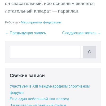
он спасательный, ибо основным является
летательный аппарат — параплан.
Рубрика -
Мероприятия федерации
Навигация
← Предыдущая запись
Следующая запись →
по
записям
Поиск
Свежие записи
Участвуем в XIII международном спортивном
форуме
Еще один небольшой шаг вперед
Замечательный учебный фильм