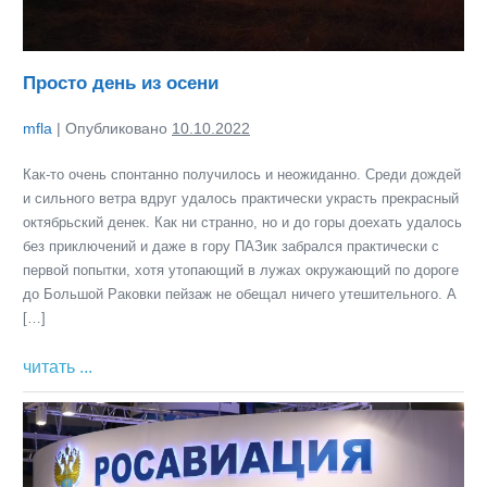
Просто день из осени
mfla
|
Опубликовано
10.10.2022
Как-то очень спонтанно получилось и неожиданно. Среди дождей
и сильного ветра вдруг удалось практически украсть прекрасный
октябрьский денек. Как ни странно, но и до горы доехать удалось
без приключений и даже в гору ПАЗик забрался практически с
первой попытки, хотя утопающий в лужах окружающий по дороге
до Большой Раковки пейзаж не обещал ничего утешительного. А
[…]
Просто
читать ...
день
Про
из
использование
осени
воздушного