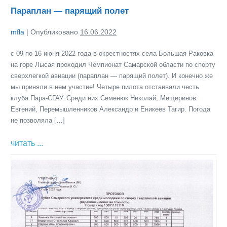
Параплан — парящий полет
mfla
|
Опубликовано
16.06.2022
с 09 по 16 июня 2022 года в окрестностях села Большая Раковка
на горе Лысая проходил Чемпионат Самарской области по спорту
сверхлегкой авиации (параплан — парящий полет). И конечно же
мы приняли в нем участие! Четыре пилота отстаивали честь
клуба Пара-СГАУ. Среди них Семенюк Николай, Мещеринов
Евгений, Перемышленников Александр и Еникеев Тагир. Погода
не позволяла […]
Параплан
читать ...
—
Итоги
парящий
полет