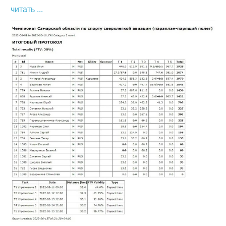
Новый
читать ...
опыт
Параплан
—
парящий
полет