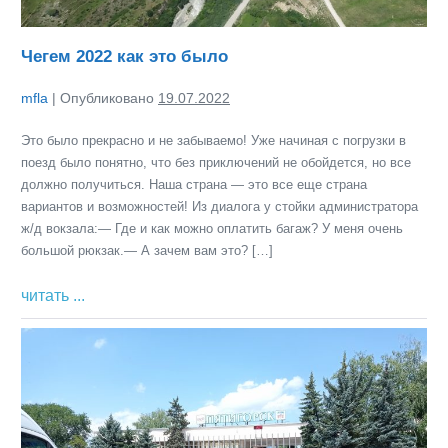
Чегем 2022 как это было
mfla
|
Опубликовано
19.07.2022
Это было прекрасно и не забываемо! Уже начиная с погрузки в
поезд было понятно, что без приключений не обойдется, но все
должно получиться. Наша страна — это все еще страна
вариантов и возможностей! Из диалога у стойки администратора
ж/д вокзала:— Где и как можно оплатить багаж? У меня очень
большой рюкзак.— А зачем вам это? […]
Чегем
читать ...
2022
Чегем
как
2022
это
было